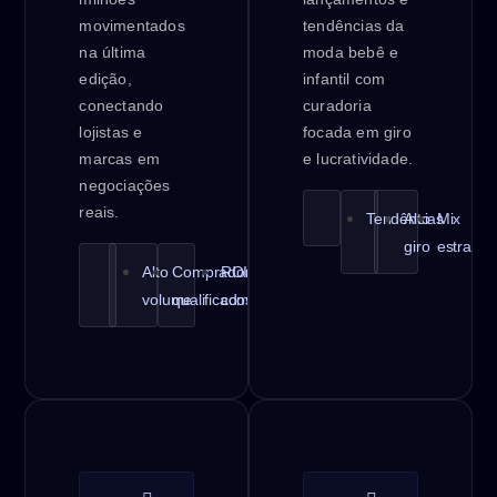
movimentados
tendências da
na última
moda bebê e
edição,
infantil com
conectando
curadoria
lojistas e
focada em giro
marcas em
e lucratividade.
negociações
reais.
Tendências
Alto
Mix
giro
estratég
Alto
Compradores
ROI
volume
qualificados
comprovado